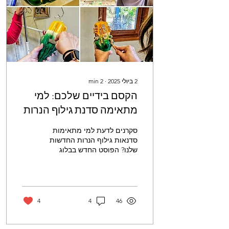
2 ביולי 2025
∙
2
min
הקסם בידיים שלכם: למי
מתאימה סדנת גילוף הנרות
שלנו?
סקרנים לדעת למי מתאימות
סדנאות גילוף הנרות החדשות
שלנו? הפוסט החדש בבלוג
עונה בדיוק על השאלה הזו!
גלו איך כל אחד, גם ללא
ניסיון, יכול ליהנות מחוויה
יצירתית, מרגיעה ומגבשת.
הסדנה מושלמת ליחידים,
4
4
46
לקבוצות, לזוגות ולכל מי
שמחפש רגע של שקט או
רוצה להכין מתנה ייחודית