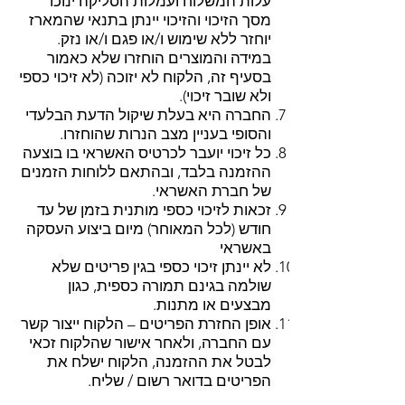
עלות המשלוח ועמלות הסליקה ינוכו
מסך הזיכוי והזיכוי יינתן בתנאי שהמארז
יוחזר ללא שימוש ו/או פגם ו/או נזק.
במידה והמוצרים הוחזרו שלא כאמור
בסעיף זה, הלקוח לא יזוכה (לא זיכוי כספי
ולא שובר זיכוי).
​החברה היא בעלת שיקול הדעת הבלעדי
והסופי בעניין מצב הנרות שהוחזרו.
כל זיכוי יועבר לכרטיס האשראי בו בוצעה
ההזמנה בלבד, ובהתאם ללוחות הזמנים
של חברת האשראי.
זכאות לזיכוי כספי מותנית בזמן של עד
חודש (לכל המאוחר) מיום ביצוע העסקה
באשראי
לא יינתן זיכוי כספי בגין פריטים שלא
שולמה בגינם תמורה כספית, כגון
מבצעים או מתנות.
אופן החזרת הפריטים – הלקוח ייצור קשר
עם החברה, ולאחר אישור שהלקוח זכאי
לבטל את ההזמנה, הלקוח ישלח את
הפריטים בדואר רשום / שליח.