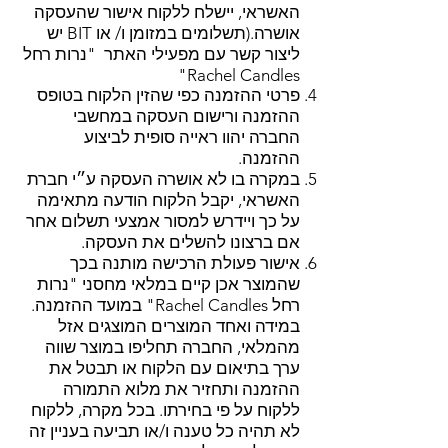
האשראי, יישלח ללקוח אישור שהעסקה
אושרה.(תשלומים במזומן ו/ או BIT יש
ליצור קשר עם מפעילי האתר "נרות רחל
Rachel Candles"
פרטי ההזמנה כפי שהזין הלקוח בטופס
ההזמנה ורישום העסקה במחשבי
החברה יהוו ראייה סופית לביצוע
ההזמנה.
במקרה בו לא אושרה העסקה ע״י חברת
האשראי, יקבל הלקוח הודעה מתאימה
על כך ויידרש למסור אמצעי תשלום אחר
אם ברצונו להשלים את העסקה.
אישור פעולת הרכישה מותנה בכך
שהמוצר אכן קיים במלאי מחסני "נרות
רחל Rachel Candles" במועד ההזמנה.
במידה ואחד המוצרים המוצגים אזל
מהמלאי, החברה תחליפו במוצר שווה
ערך בתיאום עם הלקוח או תבטל את
ההזמנה ותחזיר את מלוא התמורה
ללקוח על פי בחירתו. בכל מקרה, ללקוח
לא תהיה כל טענה ו/או תביעה בעניין זה