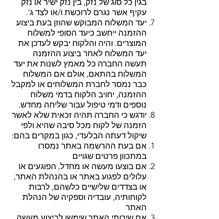
בגין כל סוג של נזק, בין נזק ישיר או נזק
עקיף אשר נגרם לרוכשת ו/או לצד ג'.
יעד המשלוח המבוקש שהוזן בעת ביצוע
ההזמנה ייחשב כיעד הסופי למשלוח
המוצרים. והיה והלקוח יבקש לעדכן את
יעד המשלוח לאחר ביצוע ההזמנה
תעשה החברה כל מאמץ לשנות את יעד
המשלוח בהתאם, אולם אם המשלוח
כבר נמסר לחברת המשלוחים או למקבל
ההזמנה, יחויב הלקוח בדמי משלוח
נוספים ודמי טיפול עבור שליחה מחדש.
יודגש כי החברה תהיה זכאית שלא לאשר
הזמנה של לקוח מכל סיבה שהיא ולפי
שיקול דעתה הבלעדי, כגון במקרים בהם:
​אם בעת ההרשמה באתר נמסרו
במתכוון פרטים שגויים
אם בוצעו מעשה או מחדל, הפוגעים או
עלולים לפגוע באתר או בהנהלת האתר,
או בצדדים שלישיים כלשהם, לרבות
לקוחותיה, עובדיה וספקיה של הנהלת
האתר
אם שירותי האתר שימשו לביצוע מעשה