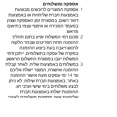
אספקה ומשלוחים
אספקת המוצרים לרוכשים מבוצעת
באמצעות חברת שליחויות או באמצעות
דואר רשום, במסגרת זמן האספקה שצוין
במעמד המכירה או איסוף עצמי בתיאום
מראש.
סכום דמי המשלוח יופיע בתום תהליך
ההזמנה תחת הפריטים שבחר הלקוח
לרכוש וייגבה בעת ביצוע ההזמנה.
במקרה של עסקה בתשלומים, ייתכן ודמי
המשלוח ייגבו במסגרת התשלום הראשון.
במשלוחים באמצעות שליח, לאחר קבלת
ההזמנה ואישורה, המוצר יישלח אליכם
עד 14 ימי עסקים מעת אישור ההזמנה
באתר, באמצעות חברת שילוח. לא ניתן
לבצע משלוחים בימי שישי וערבי חג.
ההזמנות ישלחו באמצעות חברת
שליחויות אשר מספקת משלוחים לאזורי
גוש דן וחיפה עד 14 ימי עסקים בעלות של
55 שקלים למשלוח (איזור גוש דן כולל את
ת״א, רמת-גן, גבעתיים, קרית אונו, רמת