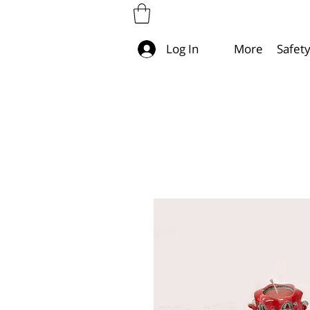
More
Safet
Log In