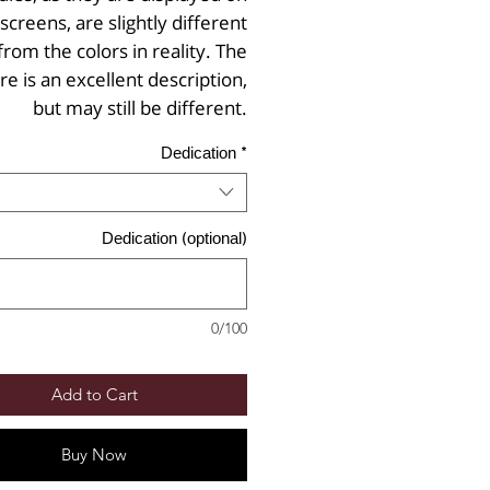
 screens, are slightly different
from the colors in reality. The
re is an excellent description,
but may still be different.
Dedication
*
Dedication (optional)
0/100
Add to Cart
Buy Now