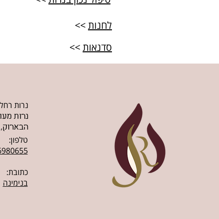
>>
לחנות
>>
סדנאות
נרות רחל
נרות מעו
הבארוק,.
טלפון:
6980655
כתובת:
בנימינה