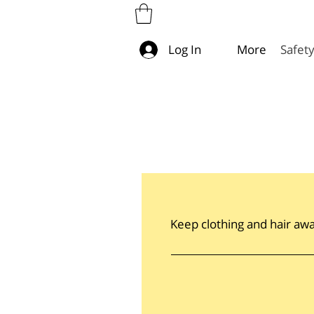
More
Safet
Log In
​Keep clothing and hair aw