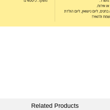
למשרד.
משקל: כ-400 גר'
ו אירוח.
ים, ליום נישואין, ליום הולדת
מח ולהאיר!
Related Products