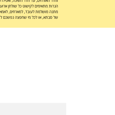
וחדר האורחים, עד חדר השינה, ואפילו 
הנרות מתאימים
לקישוט כל שולחן ארוע א
מתנה מושלמת לעובד, למארחים, לאמא בחג
של סבתא, או לכל מי שחפצה נפשכם לש