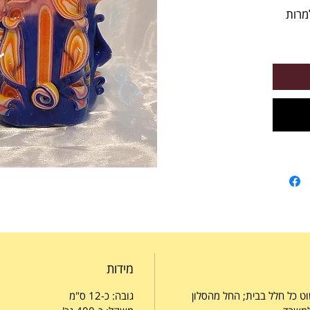
מרות
מידות
ט כל חלל בבית; החל מהסלון
גובה: כ-12 ס"מ