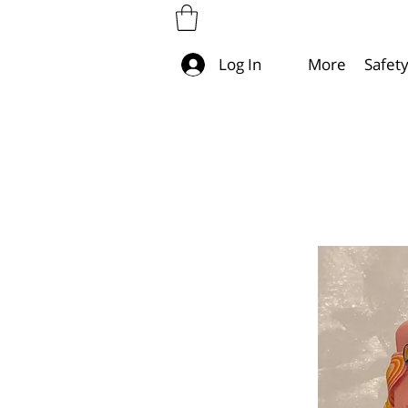
More
Safet
Log In